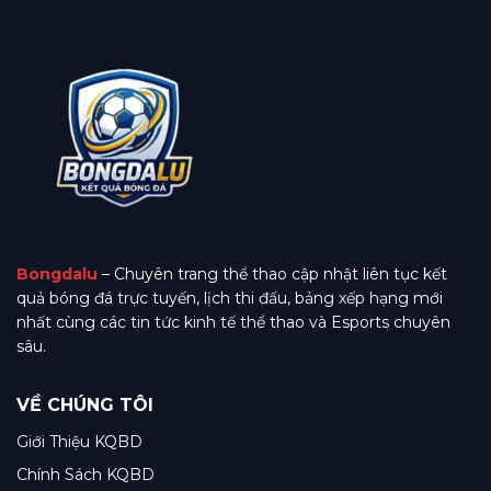
Bongdalu
– Chuyên trang thể thao cập nhật liên tục kết
quả bóng đá trực tuyến, lịch thi đấu, bảng xếp hạng mới
nhất cùng các tin tức kinh tế thể thao và Esports chuyên
sâu.
VỀ CHÚNG TÔI
Giới Thiệu KQBD
Chính Sách KQBD