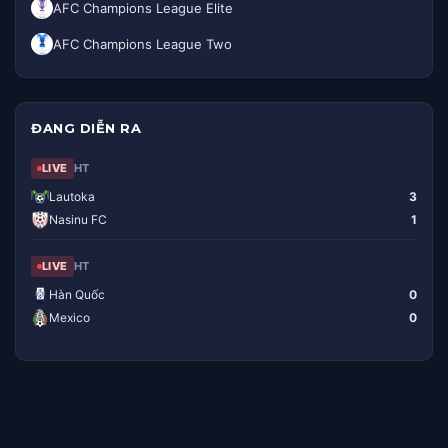
AFC Champions League Elite
AFC Champions League Two
ĐANG DIỄN RA
LIVE
HT
Lautoka
3
Nasinu FC
1
LIVE
HT
Hàn Quốc
0
Mexico
0