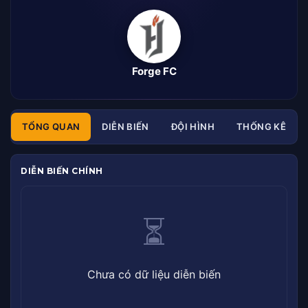
Forge FC
TỔNG QUAN
DIỄN BIẾN
ĐỘI HÌNH
THỐNG KÊ
DIỄN BIẾN CHÍNH
⏳
Chưa có dữ liệu diễn biến