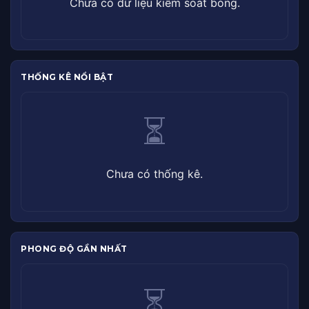
Chưa có dữ liệu kiểm soát bóng.
THỐNG KÊ NỔI BẬT
⏳
Chưa có thống kê.
PHONG ĐỘ GẦN NHẤT
⏳