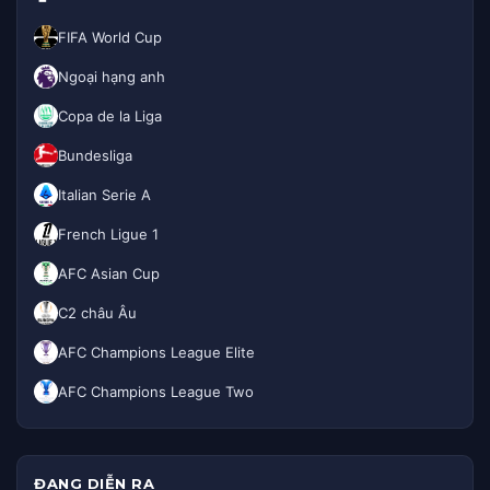
FIFA World Cup
Ngoại hạng anh
Copa de la Liga
Bundesliga
Italian Serie A
French Ligue 1
AFC Asian Cup
C2 châu Âu
AFC Champions League Elite
AFC Champions League Two
ĐANG DIỄN RA