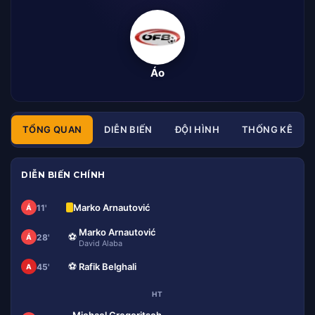
Áo
TỔNG QUAN
DIỄN BIẾN
ĐỘI HÌNH
THỐNG KÊ
DIỄN BIẾN CHÍNH
Marko Arnautović
11'
Á
Marko Arnautović
⚽
28'
Á
David Alaba
⚽
Rafik Belghali
45'
A
HT
Michael Gregoritsch