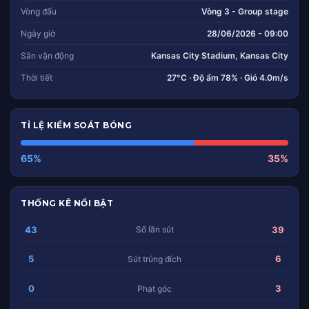
Vòng đấu
Vòng 3 - Group stage
Ngày giờ
28/06/2026 - 09:00
Sân vận động
Kansas City Stadium, Kansas City
Thời tiết
27°C · Độ ẩm 78% · Gió 4.0m/s
TỈ LỆ KIỂM SOÁT BÓNG
65%
35%
THỐNG KÊ NỔI BẬT
43
39
Số lần sút
5
6
Sút trúng đích
0
3
Phạt góc