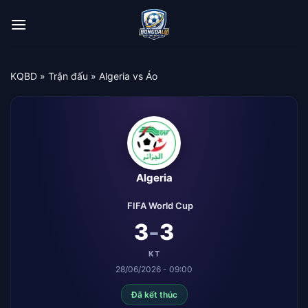
Bỏ
qua
nội
dung
KQBD
»
Trận đấu
»
Algeria vs Áo
Algeria
FIFA World Cup
-
3
3
KT
28/06/2026 - 09:00
Đã kết thúc