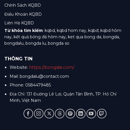
Chính Sách KQBD
Điều Khoản KQBD
Liên Hệ KQBD
Từ khóa tìm kiếm
: kqbd, kqbd hom nay, kqbđ, kqbd hôm
nay, kết quả bóng đá hôm nay, ket qua bong da, bongda,
bongdalu, bongda lu, bongda so
THÔNG TIN
Website:
https://bongdai.com/
Mail:
bongdalu@contact.com
Phone: 0584479485
Địa Chỉ: 131 Đường Lê Lợi, Quận Tân Bình, TP. Hồ Chí
Minh, Việt Nam