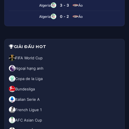
3 - 3
Algeria
Áo
0 - 2
Algeria
Áo
GIẢI ĐẤU HOT
FIFA World Cup
Ngoại hạng anh
Copa de la Liga
Bundesliga
Italian Serie A
French Ligue 1
AFC Asian Cup