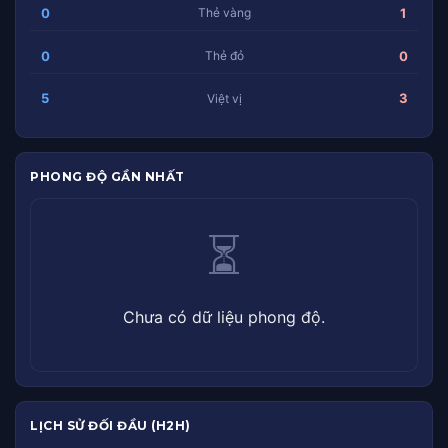
0
1
Thẻ vàng
0
0
Thẻ đỏ
5
3
Việt vị
PHONG ĐỘ GẦN NHẤT
⏳
Chưa có dữ liệu phong độ.
LỊCH SỬ ĐỐI ĐẦU (H2H)