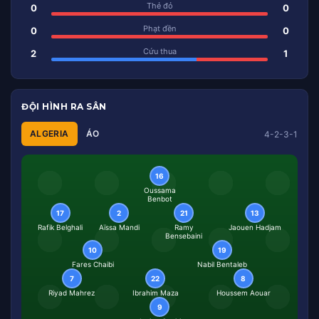
Thẻ đỏ
0
0
Phạt đền
0
0
Cứu thua
2
1
ĐỘI HÌNH RA SÂN
ALGERIA
ÁO
4-2-3-1
16
Oussama
Benbot
17
2
21
13
Rafik Belghali
Aïssa Mandi
Ramy
Jaouen Hadjam
Bensebaini
10
19
Fares Chaibi
Nabil Bentaleb
7
22
8
Riyad Mahrez
Ibrahim Maza
Houssem Aouar
9