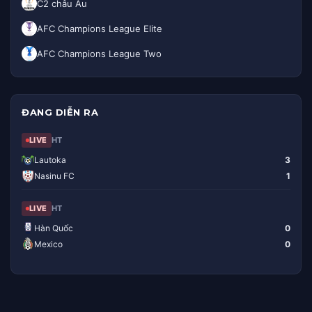
C2 châu Âu
AFC Champions League Elite
AFC Champions League Two
ĐANG DIỄN RA
LIVE
HT
Lautoka
3
Nasinu FC
1
LIVE
HT
Hàn Quốc
0
Mexico
0