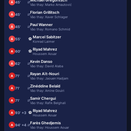
45'
⇄
Á
Vào thay: Marko Arnautović
Florian Grillitsch
45'
⇄
Á
Vào thay: Xaver Schlager
Paul Wanner
45'
⇄
Á
Vào thay: Romano Schmid
Marcel Sabitzer
⚽
55'
Á
Konrad Laimer
Riyad Mahrez
⚽
60'
A
Houssem Aouar
Kevin Danso
62'
⇄
Á
Vào thay: David Alaba
Rayan Aït-Nouri
71'
⇄
A
Vào thay: Jaouen Hadjam
Zinéddine Belaïd
71'
⇄
A
Vào thay: Amine Gouiri
Samir Chergui
71'
⇄
A
Vào thay: Rafik Belghali
Riyad Mahrez
⚽
93' +3
A
Houssem Aouar
Farès Ghedjemis
94' +4
⇄
A
Vào thay: Houssem Aouar