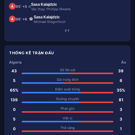
Sasa Kalajdzic
95' +5
⇄
Á
Vào thay: Phillipp Mwene
Sasa Kalajdzic
⚽
96' +6
Á
Michael Gregoritsch
FT
THỐNG KÊ TRẬN ĐẤU
Algeria
Áo
Số lần sút
43
39
Sút trúng đích
5
6
Kiểm soát bóng
65%
35%
Đường chuyền
139
81
Phạt góc
0
3
Việt vị
5
3
Thẻ vàng
0
1