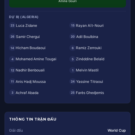
Amine Gouiri
DỰ BỊ (ALGERIA)
Luca Zidane
Rayan Aït-Nouri
23
15
Samir Chergui
Adil Boulbina
26
20
Hicham Boudaoui
Ramiz Zerrouki
14
6
Mohamed Amine Tougai
Zinéddine Belaïd
4
5
Nadhir Benbouali
Melvin Mastil
12
1
Anis Hadj Moussa
Yassine Titraoui
11
24
Achraf Abada
Farès Ghedjemis
3
25
THÔNG TIN TRẬN ĐẤU
Giải đấu
World Cup