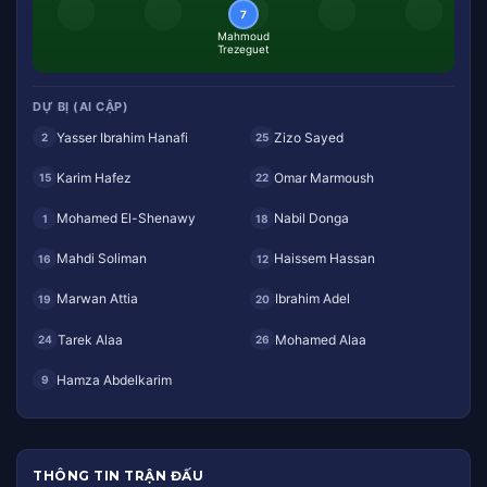
7
Mahmoud
Trezeguet
DỰ BỊ (AI CẬP)
Yasser Ibrahim Hanafi
Zizo Sayed
2
25
Karim Hafez
Omar Marmoush
15
22
Mohamed El-Shenawy
Nabil Donga
1
18
Mahdi Soliman
Haissem Hassan
16
12
Marwan Attia
Ibrahim Adel
19
20
Tarek Alaa
Mohamed Alaa
24
26
Hamza Abdelkarim
9
THÔNG TIN TRẬN ĐẤU