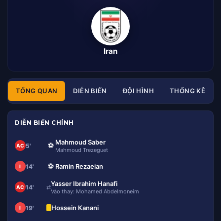
Iran
TỔNG QUAN
DIỄN BIẾN
ĐỘI HÌNH
THỐNG KÊ
DIỄN BIẾN CHÍNH
Mahmoud Saber
⚽
5'
AC
Mahmoud Trezeguet
⚽
Ramin Rezaeian
14'
I
Yasser Ibrahim Hanafi
14'
⇄
AC
Vào thay: Mohamed Abdelmoneim
Hossein Kanani
19'
I