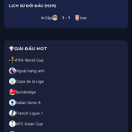
LỊCH SỬ ĐỐI ĐẦU (H2H)
1 - 1
Ai Cập
Iran
GIẢI ĐẤU HOT
FIFA World Cup
Ngoại hạng anh
Copa de la Liga
Bundesliga
Italian Serie A
French Ligue 1
AFC Asian Cup