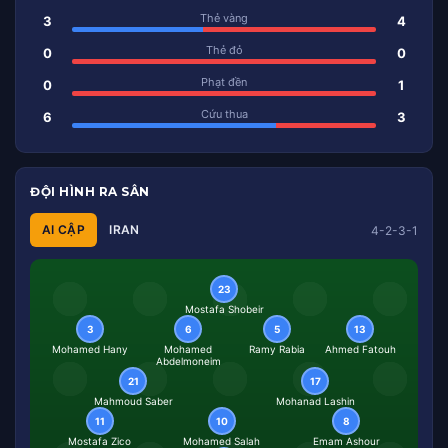
Thẻ vàng
3
4
Thẻ đỏ
0
0
Phạt đền
0
1
Cứu thua
6
3
ĐỘI HÌNH RA SÂN
AI CẬP
IRAN
4-2-3-1
23
Mostafa Shobeir
3
6
5
13
Mohamed Hany
Mohamed
Ramy Rabia
Ahmed Fatouh
Abdelmoneim
21
17
Mahmoud Saber
Mohanad Lashin
11
10
8
Mostafa Zico
Mohamed Salah
Emam Ashour