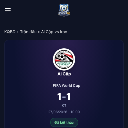
Bỏ
qua
nội
dung
KQBD
»
Trận đấu
»
Ai Cập vs Iran
Ai Cập
FIFA World Cup
-
1
1
KT
27/06/2026 - 10:00
Đã kết thúc