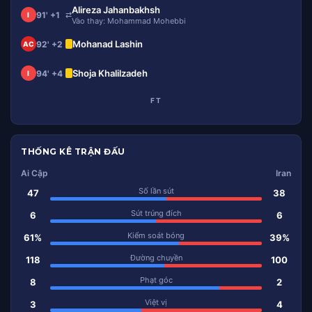
Alireza Jahanbakhsh
91' +1
⇄
I
Vào thay: Mohammad Mohebbi
Mohanad Lashin
92' +2
AC
Shoja Khalilzadeh
94' +4
I
FT
THỐNG KÊ TRẬN ĐẤU
Ai Cập
Iran
Số lần sút
47
38
Sút trúng đích
6
6
Kiểm soát bóng
61%
39%
Đường chuyền
118
100
Phạt góc
8
2
Việt vị
3
4