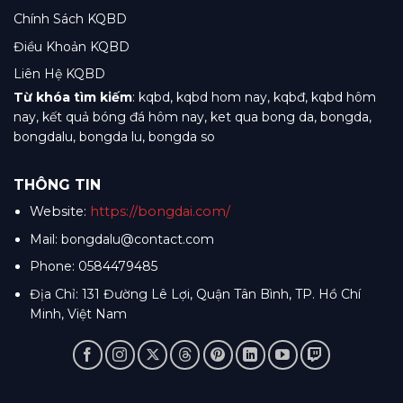
Chính Sách KQBD
Điều Khoản KQBD
Liên Hệ KQBD
Từ khóa tìm kiếm
: kqbd, kqbd hom nay, kqbđ, kqbd hôm
nay, kết quả bóng đá hôm nay, ket qua bong da, bongda,
bongdalu, bongda lu, bongda so
THÔNG TIN
Website:
https://bongdai.com/
Mail:
bongdalu@contact.com
Phone: 0584479485
Địa Chỉ: 131 Đường Lê Lợi, Quận Tân Bình, TP. Hồ Chí
Minh, Việt Nam