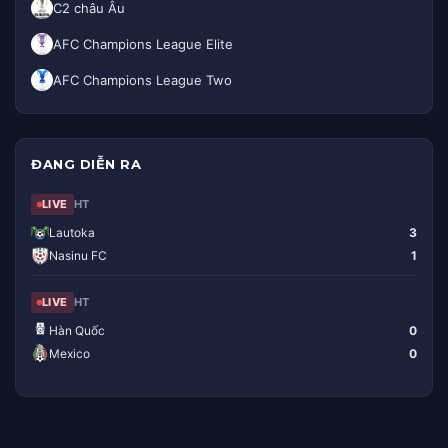
C2 châu Âu
AFC Champions League Elite
AFC Champions League Two
ĐANG DIỄN RA
LIVE
HT
Lautoka
3
Nasinu FC
1
LIVE
HT
Hàn Quốc
0
Mexico
0