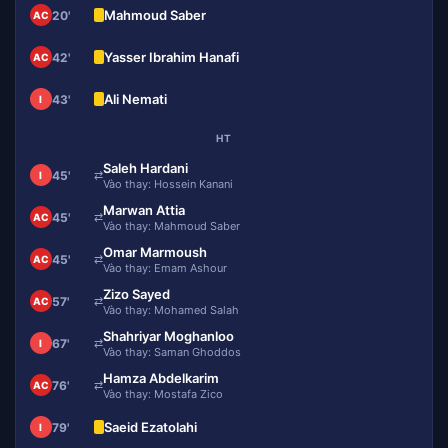
Mahmoud Saber
20'
AC
Yasser Ibrahim Hanafi
42'
AC
Ali Nemati
43'
I
HT
Saleh Hardani
45'
⇄
I
Vào thay: Hossein Kanani
Marwan Attia
45'
⇄
AC
Vào thay: Mahmoud Saber
Omar Marmoush
45'
⇄
AC
Vào thay: Emam Ashour
Zizo Sayed
57'
⇄
AC
Vào thay: Mohamed Salah
Shahriyar Moghanloo
67'
⇄
I
Vào thay: Saman Ghoddos
Hamza Abdelkarim
76'
⇄
AC
Vào thay: Mostafa Zico
Saeid Ezatolahi
79'
I