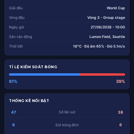
Giải đấu
World Cup
Vòng đấu
Vòng 3 - Group stage
Ngày giờ
27/06/2026 - 10:00
Sân vận động
Lumen Field, Seattle
Thời tiết
18°C · Độ ẩm 65% · Gió 5.1m/s
TỈ LỆ KIỂM SOÁT BÓNG
61%
39%
THỐNG KÊ NỔI BẬT
47
38
Số lần sút
6
6
Sút trúng đích