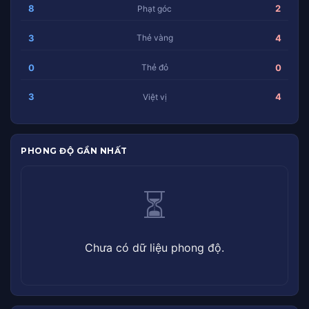
8
2
Phạt góc
3
4
Thẻ vàng
0
0
Thẻ đỏ
3
4
Việt vị
PHONG ĐỘ GẦN NHẤT
⏳
Chưa có dữ liệu phong độ.